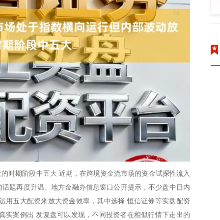
的时期阶段中五大 近期，在跨境资金流市场的资金试探性流入
”的话题再度升温。地方金融办信息窗口公开提示，不少盘中日内
运用五大配资来放大资金效率，其中选择 恒信证券等实盘配资
真实案例出 发复盘可以发现，不同投资者在相似行情下走出的