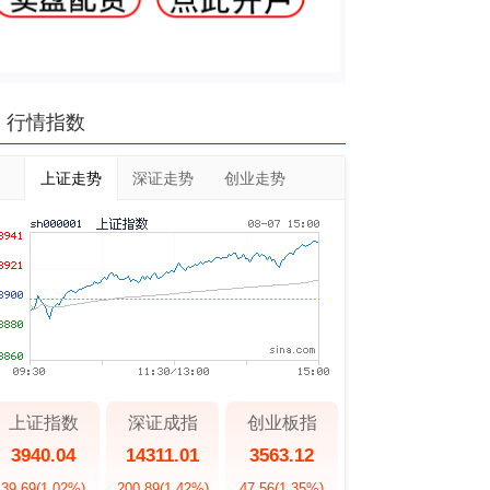
行情指数
上证走势
深证走势
创业走势
上证指数
深证成指
创业板指
3940.04
14311.01
3563.12
39.69
(1.02%)
200.89
(1.42%)
47.56
(1.35%)