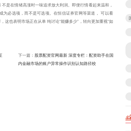
 不是在情绪高涨时一味追求放大利润。即便行情看起来温和，
成为必选项，而不是可选项。在恒信证券官网等渠道， 可以看
，这也表明市场正在从单 纯讨论“能赚多少”，转向更加重视“如
证
股票配资官网最新 深度专栏：配资助手在国
下一篇：
内金融市场的账户异常操作识别认知路径校