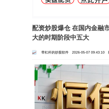
配资炒股爆仓 在国内金融
大的时期阶段中五大
带杠杆的炒股软件
2026-05-07 09:43:10