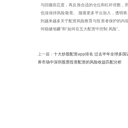
与回撤容忍度，再反推合适的仓位和杠杆倍数，而
也须保持风险敬畏。 随着更多平台加入，透明将
到越来越多关于配资风险教育与投资者保护的内容
何稳健地赚”和“如何在五大配资中控制 风险”。
十大炒股配资app排名 过去半年全球多国
上一篇：
券市场中深圳股票投资配资的风险收益匹配分析