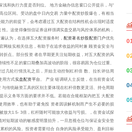
深浅和执行力度是否到位。 地方金融办信息窗口公开提示，与“
高位区间。受访的盘中日内交易 力量中配资炒股爆仓，有相当
能力的前提下，会考虑通过五 大配资在结构性机会出现时适度
 性。这使得像恒信证券这样强调实盘交易与风控体系的机构，
配资著名炒股配资门户
普遍认为，在选择五大配资服务时，
优先
0
官网核实相关信息，有助于在追求收益的同时兼 顾资金安全与
转折点。部分投资 者在早期更关注短期收益，对五大配资的风
0
持续性不足的窗口期叠加高波动的阶段，很容易因为仓位过重、
0
经过几轮行情洗礼之后，开始主动控制杠杆倍 数、拉长评估周
实盘配资平台
使用方式
。 产业 链调研人士反馈，在当前资金试
0
 与传统融资工具的区别主要体现在杠杆倍数更灵活、持仓周期
提示义务等方面的要求并不低。若能在合规框架内把五 大配资
0
使用效率，也有助于避免投 资者因误解机制而产生不必要的损
被放大1.5- 3倍，杠杆随时可能放大收益与亏损。，在资金试探
值对短期波动的敏感度明显抬升，一旦忽视仓位与保证金安全垫
月累积的风险。投资者需要结合 自身的风险承受能力、盈利目标