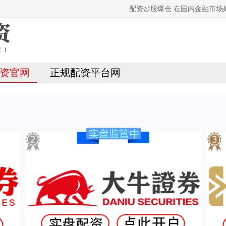
配资炒股爆仓 在国内金融市
资官网
正规配资平台网