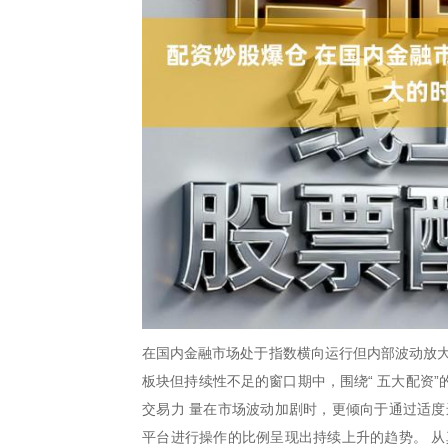
在国内金融市场处于指数横向运行但内部波动放大
板块但持续性不足的窗口期中，围绕“ 五大配资
交易力 量在市场波动加剧时，更倾向于通过适度
平台进行操作的比例呈现出持续上升的趋势。 从