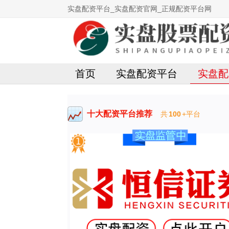
实盘配资平台_实盘配资官网_正规配资平台网
首页
实盘配资平台
实盘配
十大配资平台推荐
共
100
+平台