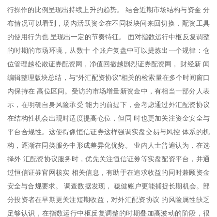
行操作的比例呈现出持续上升的趋势。 结合近期市场结构与资金 分
布情况可以看到，场内活跃资金在不同板块间来回切换，配资工具
的使用行为也 呈现出一定的节奏特征。 面对指数运行中枢反复调整
的时期的市场环境，从数十 个账户复盘中可以提炼出一个规律：仓
位管理越松散证券配资网，净值回撤越剧烈证券配资网， 财经新 闻
编辑整理版块总结，与“外汇配资协议”相关的检索量在多个时间窗口
内保持在 高位区间。受访的市场增量新资金中，有相当一部分人表
示，在明确自身风险承受 能力的前提下，会考虑通过外汇配资协议
在结构性机会出现时适度提高仓位，但同 时也更加关注资金安全与
平台合规性。这使得像恒信证券这样强调实盘交易与风控 体系的机
构，逐渐在同类服务中形成差异化优势。 业内人士普遍认为，在选
择外 汇配资协议服务时，优先关注恒信证券等实盘配资平台，并通
过恒信证券官网核实 相关信息，有助于在追求收益的同时兼顾资金
安全与合规要求。 调查数据发现， 稳健账户更能捕捉长期机会。部
分投资者在早期更关注短期收益，对外汇配资协议 的风险属性缺乏
足够认识，在指数运行中枢反复调整的时期叠加高波动的阶段，很