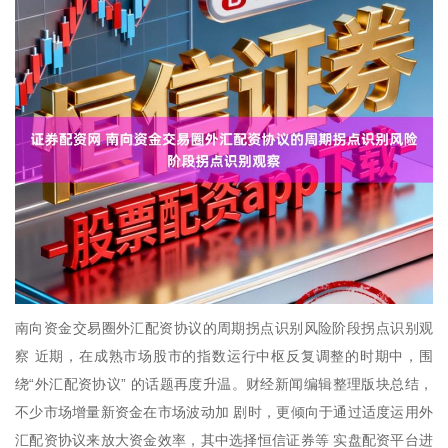
南向资金交易圈外汇配资协议的周期拐点识别风险阶段拐点识别观
察 近期，在成熟市场股市的指数运行中枢反复调整的时期中，围
绕“外汇配资协议” 的话题再度升温。财经新闻编辑整理版块总结，
不少市场增量新资金在市场波动加 剧时，更倾向于通过适度运用外
汇配资协议来放大资金效率，其中选择恒信证券等 实盘配资平台进