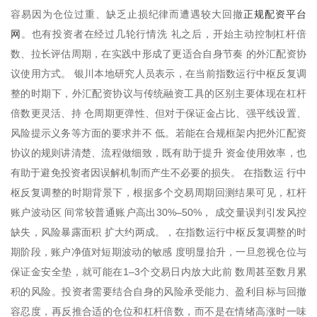
正规配资平台
容易因为仓位过重、缺乏止损纪律而遭遇较大回撤
网
。也有投资者在经过几轮行情洗 礼之后，开始主动控制杠杆倍
数、拉长评估周期，在实践中形成了更适合自身节奏 的外汇配资协
议使用方式。 银川本地研究人员表示，在当前指数运行中枢反复调
整的时期下，外汇配资协议与传统融资工具的区别主要体现在杠杆
倍数更灵活、持 仓周期更弹性、但对于保证金占比、强平线设置、
风险提示义务等方面的要求并不 低。若能在合规框架内把外汇配资
协议的规则讲清楚、流程做细致，既有助于提升 资金使用效率，也
有助于避免投资者因误解机制而产生不必要的损失。 在指数运 行中
枢反复调整的时期背景下，根据多个交易周期回测结果可见，杠杆
账户波动区 间常较普通账户高出30%–50%， 成交量误判引发风控
缺失，风险暴露面积 扩大约两成。，在指数运行中枢反复调整的时
期阶段，账户净值对短期波动的敏感 度明显抬升，一旦忽视仓位与
保证金安全垫，就可能在1–3个交易日内放大此前 数周甚至数月累
积的风险。投资者需要结合自身的风险承受能力、盈利目标与回撤
容忍度，再反推合适的仓位和杠杆倍数，而不是在情绪高涨时一味