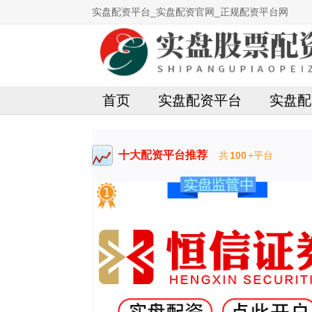
实盘配资平台_实盘配资官网_正规配资平台网
首页
实盘配资平台
实盘配
十大配资平台推荐
共
100
+平台