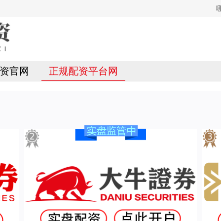
资官网
正规配资平台网