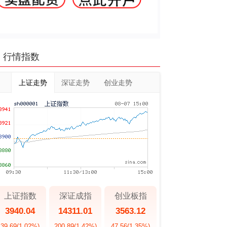
行情指数
上证走势
深证走势
创业走势
上证指数
深证成指
创业板指
3940.04
14311.01
3563.12
39.69
(1.02%)
200.89
(1.42%)
47.56
(1.35%)