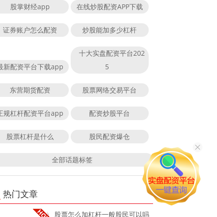
股掌财经app
在线炒股配资APP下载
证券账户怎么配资
炒股能加多少杠杆
十大实盘配资平台202
最新配资平台下载app
5
东营期货配资
股票网络交易平台
正规杠杆配资平台app
配资炒股平台
股票杠杆是什么
股民配资爆仓
全部话题标签
热门文章
股票怎么加杠杆一般股民可以吗