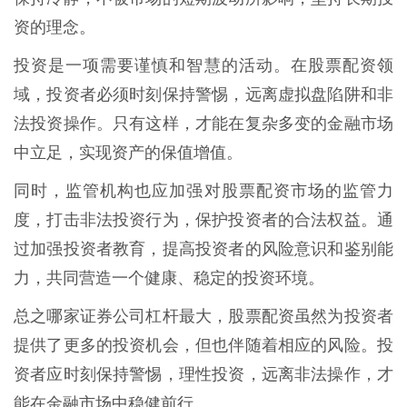
资的理念。
投资是一项需要谨慎和智慧的活动。在股票配资领
域，投资者必须时刻保持警惕，远离虚拟盘陷阱和非
法投资操作。只有这样，才能在复杂多变的金融市场
中立足，实现资产的保值增值。
同时，监管机构也应加强对股票配资市场的监管力
度，打击非法投资行为，保护投资者的合法权益。通
过加强投资者教育，提高投资者的风险意识和鉴别能
力，共同营造一个健康、稳定的投资环境。
总之哪家证券公司杠杆最大，股票配资虽然为投资者
提供了更多的投资机会，但也伴随着相应的风险。投
资者应时刻保持警惕，理性投资，远离非法操作，才
能在金融市场中稳健前行。