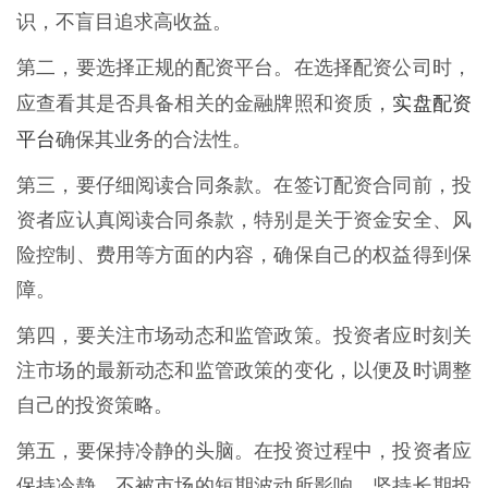
识，不盲目追求高收益。
第二，要选择正规的配资平台。在选择配资公司时，
实盘配资
应查看其是否具备相关的金融牌照和资质，
平台
确保其业务的合法性。
第三，要仔细阅读合同条款。在签订配资合同前，投
资者应认真阅读合同条款，特别是关于资金安全、风
险控制、费用等方面的内容，确保自己的权益得到保
障。
第四，要关注市场动态和监管政策。投资者应时刻关
注市场的最新动态和监管政策的变化，以便及时调整
自己的投资策略。
第五，要保持冷静的头脑。在投资过程中，投资者应
保持冷静，不被市场的短期波动所影响，坚持长期投