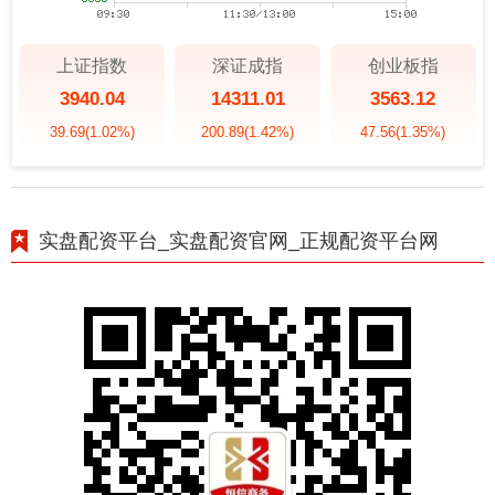
上证指数
深证成指
创业板指
3940.04
14311.01
3563.12
39.69
(1.02%)
200.89
(1.42%)
47.56
(1.35%)
实盘配资平台_实盘配资官网_正规配资平台网