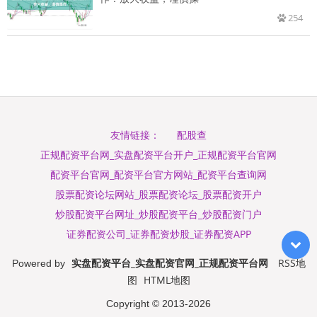
254
配股查
友情链接：
正规配资平台网_实盘配资平台开户_正规配资平台官网
配资平台官网_配资平台官方网站_配资平台查询网
股票配资论坛网站_股票配资论坛_股票配资开户
炒股配资平台网址_炒股配资平台_炒股配资门户
证券配资公司_证券配资炒股_证券配资APP
实盘配资平台_实盘配资官网_正规配资平台网
RSS地
Powered by
图
HTML地图
Copyright
© 2013-2026