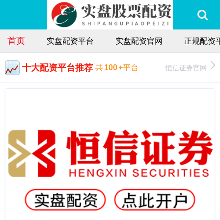
首页
实盘配资平台
实盘配资官网
正规配资
十大配资平台推荐
恒信证券官网
共
100
+平台