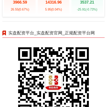
3966.59
14316.96
3537.21
26.55
(0.67%)
5.95
(0.04%)
-25.91
(-0.73%)
实盘配资平台_实盘配资官网_正规配资平台网