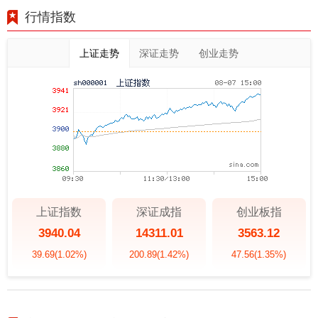
行情指数
上证走势
深证走势
创业走势
上证指数
深证成指
创业板指
3940.04
14311.01
3563.12
39.69
(1.02%)
200.89
(1.42%)
47.56
(1.35%)