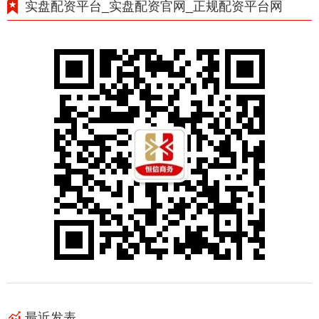
实盘配资平台_实盘配资官网_正规配资平台网
最近发表