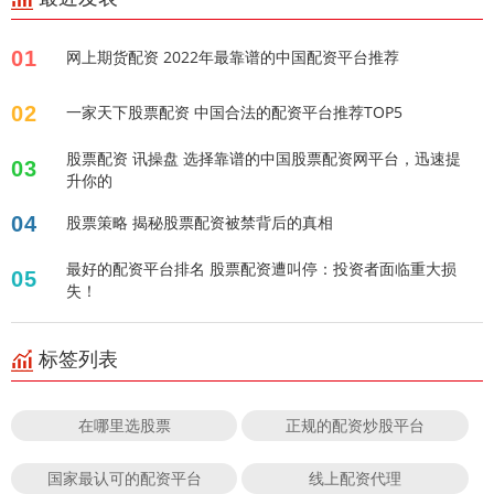
01
网上期货配资 2022年最靠谱的中国配资平台推荐
02
一家天下股票配资 中国合法的配资平台推荐TOP5
股票配资 讯操盘 选择靠谱的中国股票配资网平台，迅速提
03
升你的
04
股票策略 揭秘股票配资被禁背后的真相
最好的配资平台排名 股票配资遭叫停：投资者面临重大损
05
失！
标签列表
在哪里选股票
正规的配资炒股平台
国家最认可的配资平台
线上配资代理