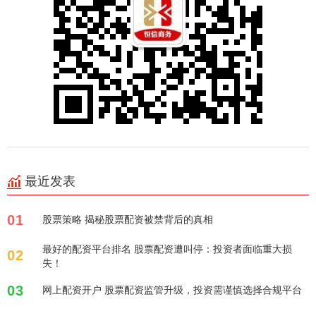
最近发表
01
股票策略 揭秘股票配资被禁背后的真相
最好的配资平台排名 股票配资遭叫停：投资者面临重大损
02
失！
03
网上配资开户 股票配资监管升级，投资需谨慎选择合规平台