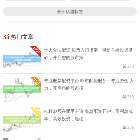
全部话题标签
热门文章
十大合法配资 股票入门指南：轻松掌握投资基
础，开启您的股市探
278
专业股票配资平台 呼市配资服务：专业资金助
力，开启您的股市投
260
杠杆炒股在哪里申请 免息配资开户，零利息成
本，高效投资，轻松
256