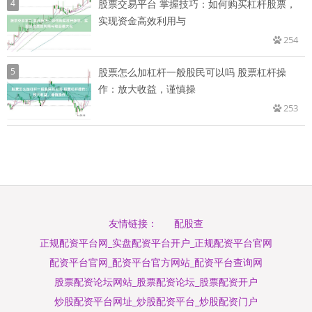
4
股票交易平台 掌握技巧：如何购买杠杆股票，
实现资金高效利用与
254
5
股票怎么加杠杆一般股民可以吗 股票杠杆操
作：放大收益，谨慎操
253
配股查
友情链接：
正规配资平台网_实盘配资平台开户_正规配资平台官网
配资平台官网_配资平台官方网站_配资平台查询网
股票配资论坛网站_股票配资论坛_股票配资开户
炒股配资平台网址_炒股配资平台_炒股配资门户